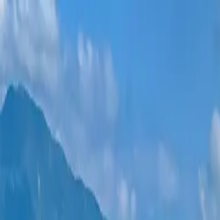
ახალი პროექტები
ყველა ბინა
უბნები
განვადება
მეტი
შესვლა
დამეხმარე არჩევაში
მთავარი