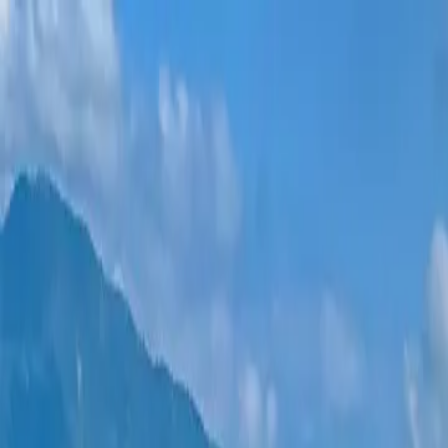
Новостройки
Квартиры
Районы
Рассрочка 0%
Еще
Войти
Помогите выбрать
Главная