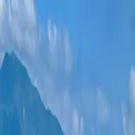
Новостройки
Квартиры
Районы
Рассрочка 0%
Еще
Войти
Помогите выбрать
Главная