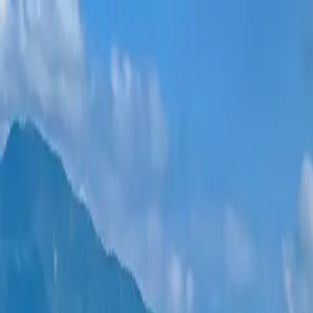
ახალი პროექტები
ყველა ბინა
უბნები
განვადება
მეტი
შესვლა
დამეხმარე არჩევაში
მთავარი