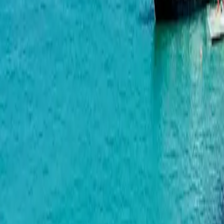
გონიო-კვარიათი