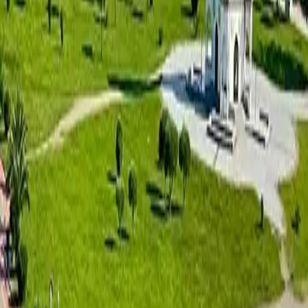
غونيو-كفارياتي