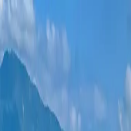
ახალი პროექტები
ყველა ბინა
უბნები
განვადება
მეტი
შესვლა
დამეხმარე არჩევაში
მთავარი