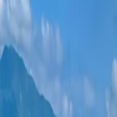
Новостройки
Квартиры
Районы
Рассрочка 0%
Еще
Войти
Помогите выбрать
Главная