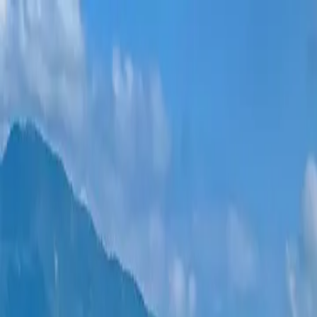
Новостройки
Квартиры
Районы
Рассрочка 0%
Еще
Войти
Помогите выбрать
Главная