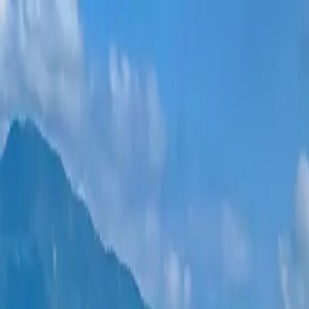
Новостройки
Квартиры
Районы
Рассрочка 0%
Еще
Войти
Помогите выбрать
Главная