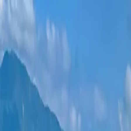
Новостройки
Квартиры
Районы
Рассрочка 0%
Еще
Войти
Помогите выбрать
Главная