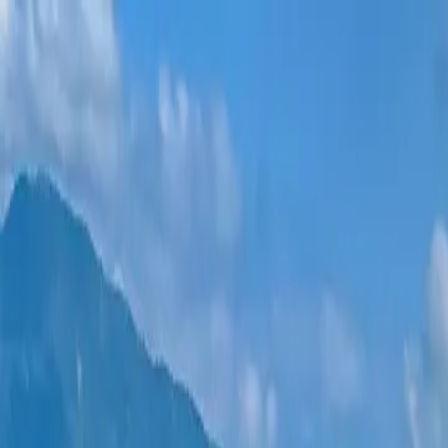
Новостройки
Квартиры
Районы
Рассрочка 0%
Еще
Войти
Помогите выбрать
Главная