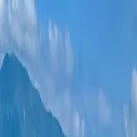
Новостройки
Квартиры
Районы
Рассрочка 0%
Еще
Войти
Помогите выбрать
Главная