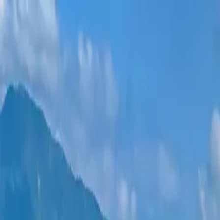
Новостройки
Квартиры
Районы
Рассрочка 0%
Еще
Войти
Помогите выбрать
Главная