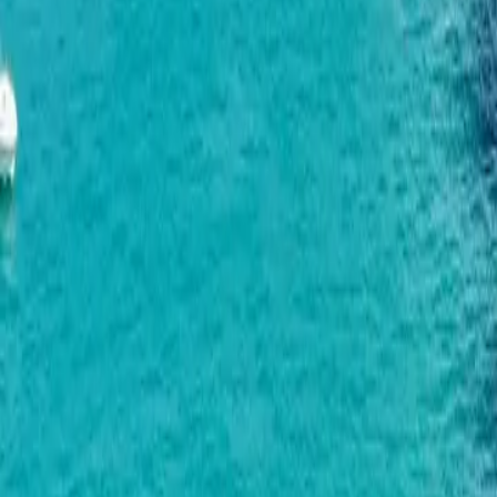
已复制！
网站
www.metropol.ge
项目数
3
公寓
83
成立年份
2022
地址
Batumi, Zhiuli Shartava Av. 7
电话
+0322888999
电子邮箱
sales@metropol.ge
关于开发商
成立时间与使命：
Metropol 成立于 2022 年，秉持着提供原创且可靠的
与国际品牌合作：