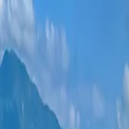
新项目
所有公寓
巴统地区
0% 分期付款
更多
登录
帮我选择
首页