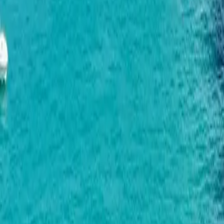
分期付款
靠近海边
便宜的一居室
带装修
便宜
不超过6万
不超过10万
楼
商务舱
便宜的工作室公寓
带家具
毛坯
居室（带装修)
两居室（带装修）
带装修的一居室
类型
公寓
别墅
联排别墅
酒店客房