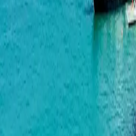
毛坯
在巴统购买白框公寓，格鲁吉亚
单间公寓
一居室
两居室
三居室
四居室