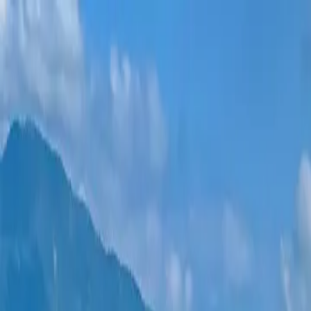
新项目
所有公寓
巴统地区
0% 分期付款
更多
登录
帮我选择
首页