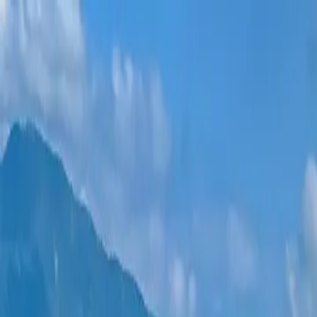
新项目
所有公寓
巴统地区
0% 分期付款
更多
登录
帮我选择
首页