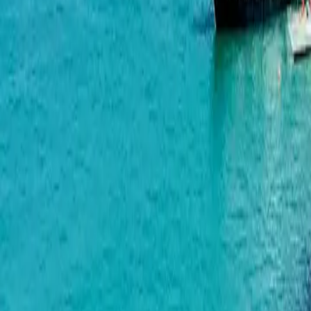
One Development
巴统的开发商 One Development