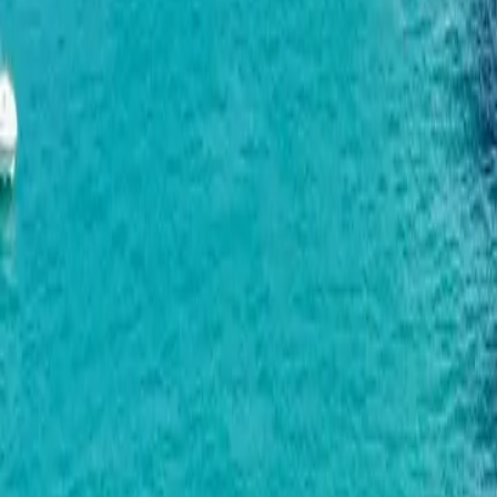
已复制！
网站
onedev.ge
项目数
5
已完成项目
1
公寓
1124
联排别墅
4
成立年份
2012
地址
Batumi, st. Khariton Akhvlediani, 4a
电话
+995574255509
关于开发商