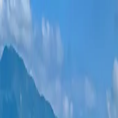
新项目
所有公寓
巴统地区
0% 分期付款
更多
登录
帮我选择
首页