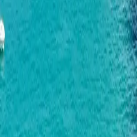
巴统生活
市场分析
案例与访谈
按相关性
按相关性
最新优先
最旧优先
0 帖子
未找到结果 :(
热门主题
对比
投资与收益
巴统的按揭贷款与分期付款：2025年融资方式全解析
精选盘点