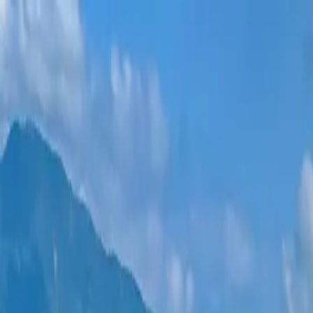
新项目
所有公寓
巴统地区
0% 分期付款
更多
登录
帮我选择
首页