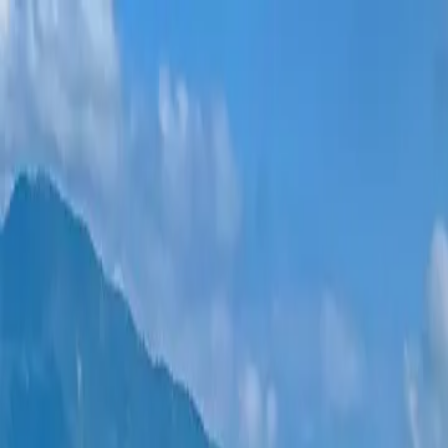
ახალი პროექტები
ყველა ბინა
უბნები
განვადება
მეტი
შესვლა
დამეხმარე არჩევაში
მთავარი