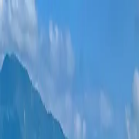
ახალი პროექტები
ყველა ბინა
უბნები
განვადება
მეტი
შესვლა
დამეხმარე არჩევაში
მთავარი