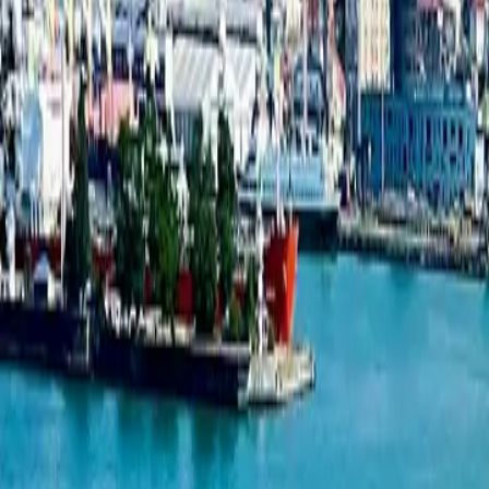
სტუდიო