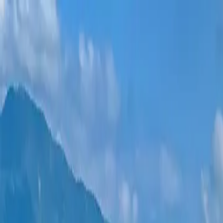
Новостройки
Квартиры
Районы
Рассрочка 0%
Еще
Войти
Помогите выбрать
Главная