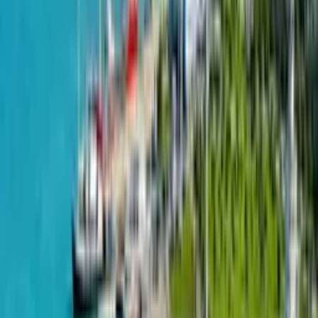
ул. Ангиса, 81/83
23 апреля 2024
Batumi Pearl: комфортное жилье недалеко от моря Если
вы ищете комфортное жилье недалеко от моря, компания
Batumi Pearl предлагает отличный вариант для вас.
Разнообразные квартиры находятся в престижном
районе Батуми и предлагают все удобства современного
жилья. Выбор квартир в Batumi Pearl разнообразен,
чтобы удовлетворить любые потребности. Вы можете