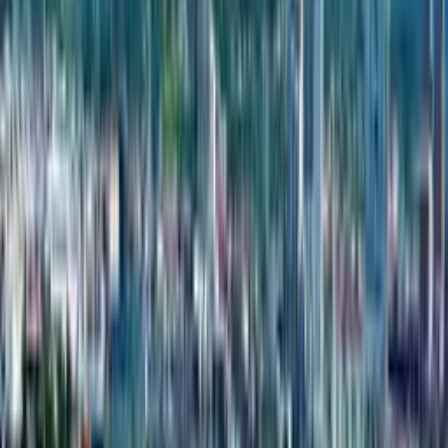
Скопировано!
Сайт
otiestate.com
Проектов
1
Год основания
2018
адрес
ул. Мераба Алексидзе, 12, Тбилиси
телефон
+995555859000
Электронная почта
info@otiestate.com
О застройщике
Группа компаний OTI Holding:
Лидерство на рынке:
OTI Estate — выдающийся лидер
на грузинском рынке недвижимости. Обширный опыт
и знания позволили компании стать надежным и влиятельным
игроком в отрасли.