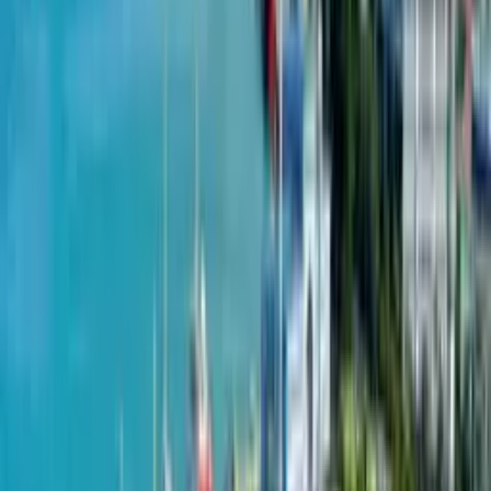
Комплексные услуги:
Помимо девелопмента, OTI Holding
Group предлагает ряд услуг, включая строительство
и управление недвижимостью. Такой комплексный подход
обеспечивает бесперебойную работу с клиентами от начала
проекта до его завершения
Проекты от OTI Estate
OTI Estate
Batumi Pearl