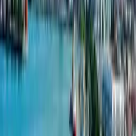
Инновационные проекты:
Компания известна своими
уникальными и высококачественными проектами.
Инновационный подход к развитию недвижимости отличает
их от конкурентов, предлагая современные
и привлекательные объекты.
Устойчивость:
OTI Estate внедряет в свои проекты
экологичные методы строительства и энергосберегающие
решения. Такая приверженность принципам устойчивого
развития приносит пользу как жителям, так и окружающей
среде.
Стратегическое местоположение:
Проекты компании
стратегически расположены в престижных районах, что
обеспечивает доступность и удобство для жителей и бизнеса.
Это повышает ценность и привлекательность
их недвижимости
Привлечение иностранных инвестиций:
Компания OTI
Estate успешно привлекает иностранных инвесторов
в Грузию. Их способность обеспечивать и увеличивать доход
и стоимость недвижимости делает их привлекательным
вариантом для международных инвесторов