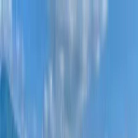
Новостройки
Квартиры
Районы
Рассрочка 0%
Еще
Войти
Помогите выбрать
Главная