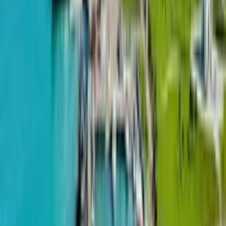
купить однокомнатную, двухкомнатную или
трехкомнатную квартиру в зависимости от ваших нужд.
В Batumi Pearl есть разные варианты квартир, начиная от
недорогих до более дорогих. При этом особое внимание
уделяется качеству строительства и отделке помещений.
Компания Batumi Pearl старается сделать процесс
покупки как можно проще. Вы можете купить квартиру
напрямую у них без посредников, что сэкономит время
и деньги. А если у вас есть вопросы, опытные
консультанты помогут вам превратить покупку в
приятный процесс. Квартиры в Batumi Pearl
расположены недалеко от популярных
достопримечательностей и мест отдыха. Кроме того,
жильцы с легкостью могут добраться до центра Батуми
или других районов города, что делает его отличным
местом для проживания. Batumi Pearl - отличный выбор
для покупки недвижимости в Батуми. Изысканный
дизайн, разнообразие планировок, удобства и
престижное местоположение - все это делает Batumi
Pearl привлекательным местом для приобретения
квартиры. Чтобы обратиться за дополнительной
информацией, можно связаться с консультантами Batumi
Pearl через интернет-сайт компании. Они помогут вам
выбрать и купить желаемое жилье в лучшем месте