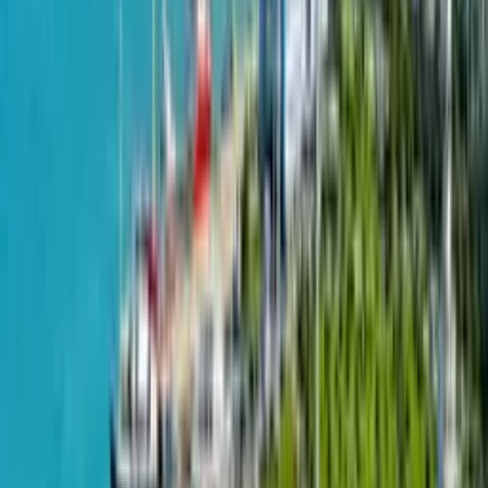
улица Леха и Марии Качинских, 5
23 апреля 2024
Bianca Batumi - ваш выбор при покупке квартиры в
Батуми Инвестиции в недвижимость - это один из
самых надежных и прибыльных способов сохранения и
увеличения капитала. И если речь идет о недвижимости
на черноморском побережье, то нельзя не упомянуть
жилой комплекс Bianca Batumi. Bianca Batumi - это
комплекс современных и элегантных квартир,