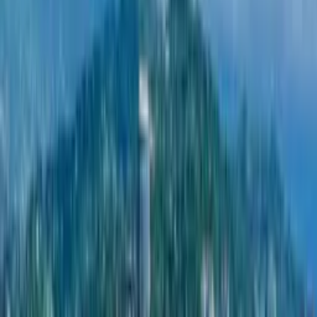
York Towers
Застройщик York Towers в Батуми