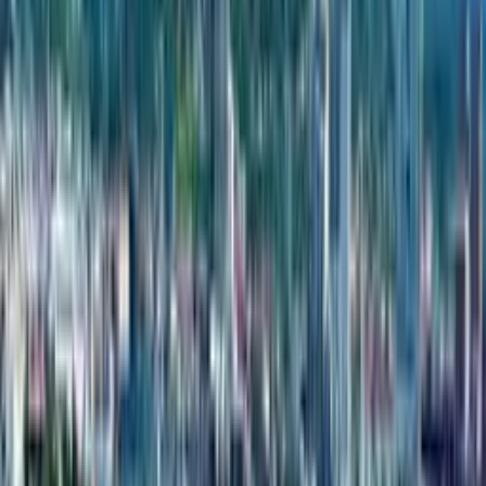
Скопировано!
Сайт
yorktowers.com
Проектов
1
Год основания
2016
адрес
Леха и Мария Качиньских 5, Батуми
телефон
+995550001030
Электронная
почта
info@yorktowers.com
О застройщике
York Towers, известный застройщик недвижимости в Грузии,
предлагает несколько преимуществ, которые делают его
предпочтительным выбором для покупателей недвижимости
и инвесторов: