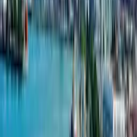
York Towers — международный застройщик недвижимости
с значительным присутствием в Грузии, обеспечивающий
высокие стандарты и инновационные подходы в своих
проектах
Компания успешно завершила и сдала в эксплуатацию
множество жилых и коммерческих проектов в Грузии,
продемонстрировав надежность и приверженность качеству
York Towers известна разработкой крупных зеленых жилых
комплексов, таких как комплекс в Табахмела, который
подчеркивает устойчивость и экологичность жизни
Застройщик стратегически выбирает места, привлекательные
как для проживания, так и для инвестиций, обеспечивая
высокие показатели заполняемости и потенциал для хороших
доходов от аренды
York Towers стремится предоставлять своим клиентам
высокий уровень обслуживания, что способствовало
ее быстрому росту и положительной репутации на рынке
Компания постоянно внедряет новые подходы в развитии
жилых ландшафтов, сочетая современный дизайн
с функциональностью и природой