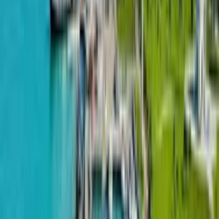
расположенный всего в пяти минутах ходьбы от центра
города и набережной. Здесь вы можете купить квартиру
на любой вкус и кошелек: от однокомнатных до
трехкомнатных, от студий до просторных апартаментов.
Если вы хотите купить квартиру Bianca Batumi, вы
можете обратиться к нашим специалистам, которые
помогут вам выбрать и приобрести жилье со всеми
необходимыми документами и сопутствующими
услугами. Мы предлагаем квартиры без посредников,
что обеспечивает выгодные условия покупки. Кроме
того, если вам нужна 1-2 комнатная квартира Bianca
Batumi, мы готовы предложить вам наилучшие
варианты по цене и площади. Наши
квалифицированные агенты по недвижимости всегда
готовы проконсультировать вас и помочь сделать
правильный выбор. Если вы хотите купить квартиру
недорого в Bianca Batumi, то наша компания предлагает
вам ряд акций и специальных предложений, которые
позволят вам сэкономить значительную сумму на
покупке жилья. Также, если вы ищете недвижимость
купить квартиру в Батуми через посредников, мы
предлагаем вам обратить внимание на услуги нашей
компании. Мы работаем на рынке недвижимости
Батуми не первый год и обладаем высоким уровнем