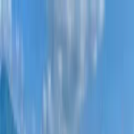
Новостройки
Квартиры
Районы
Рассрочка 0%
Еще
Войти
Помогите выбрать
Главная