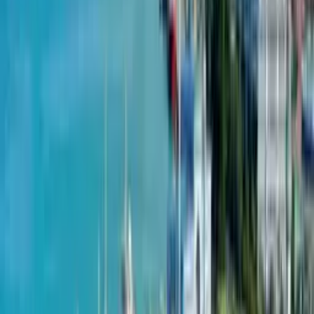
Эти сильные стороны подчеркивают, почему York Towers
является востребованным застройщиком недвижимости
в Грузии, привлекая как местных так и международных
покупателей
Проекты от York Towers
York Towers
Bianca Batumi