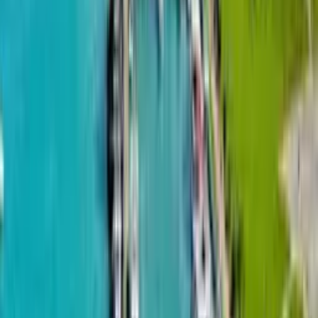
профессионализма. Итак, если вы хотите купить 1,2 или
3 комнатную квартиру Bianca Batumi, не стоит
сомневаться - это отличный выбор для себя и своей
семьи. Обратившись к нам, вы получите надежного
партнера, который окажет всестороннюю поддержку в
решении всех вопросов, связанных с приобретением и
последующим содержанием недвижимости в Bianca
Batumi.
Оставить заявку
Скопировано!
Проекты на карте