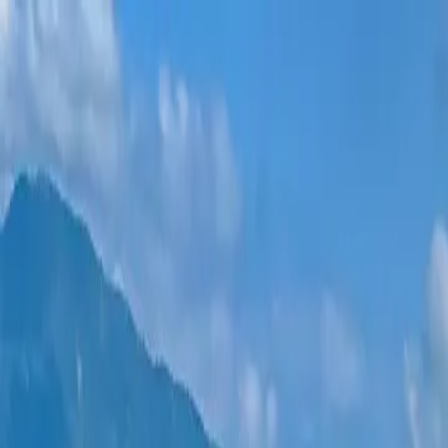
Новостройки
Квартиры
Районы
Рассрочка 0%
Еще
Войти
Помогите выбрать
Главная