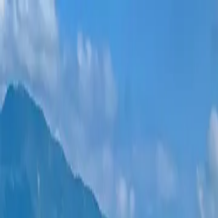
Новостройки
Квартиры
Районы
Рассрочка 0%
Еще
Войти
Помогите выбрать
Главная