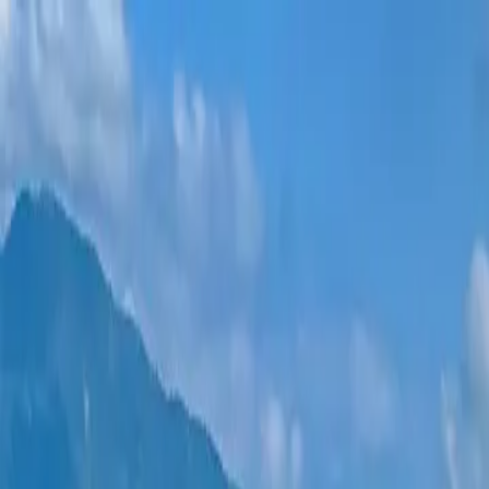
Новостройки
Квартиры
Районы
Рассрочка 0%
Еще
Войти
Помогите выбрать
Главная