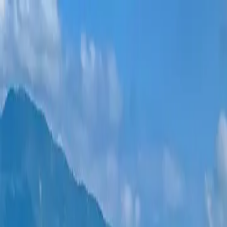
Новостройки
Квартиры
Районы
Рассрочка 0%
Еще
Войти
Помогите выбрать
Главная