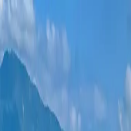
Новостройки
Квартиры
Районы
Рассрочка 0%
Еще
Войти
Помогите выбрать
Главная