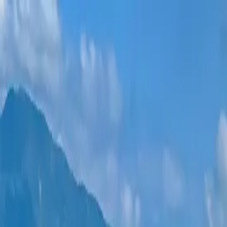
Новостройки
Квартиры
Районы
Рассрочка 0%
Еще
Войти
Помогите выбрать
Главная