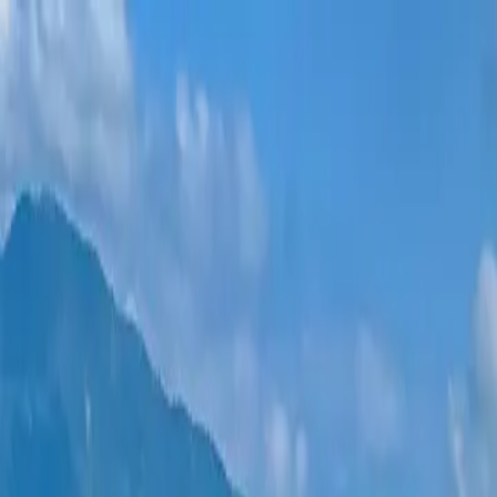
Новостройки
Квартиры
Районы
Рассрочка 0%
Еще
Войти
Помогите выбрать
Главная