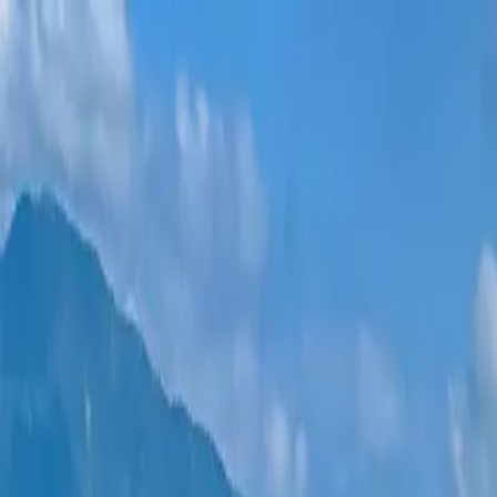
Новостройки
Квартиры
Районы
Рассрочка 0%
Еще
Войти
Помогите выбрать
Главная