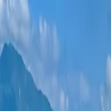
新项目
所有公寓
巴统地区
0% 分期付款
更多
登录
帮我选择
首页