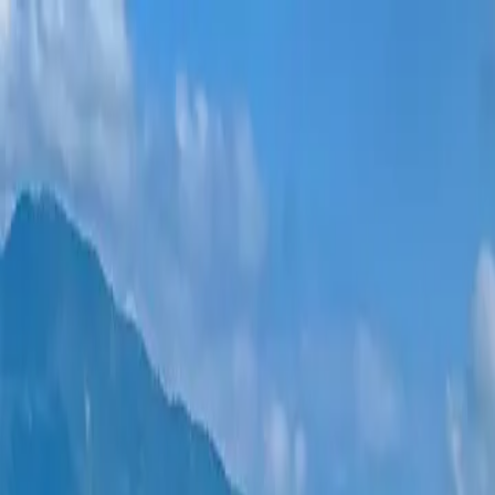
ახალი პროექტები
ყველა ბინა
უბნები
განვადება
მეტი
შესვლა
დამეხმარე არჩევაში
მთავარი