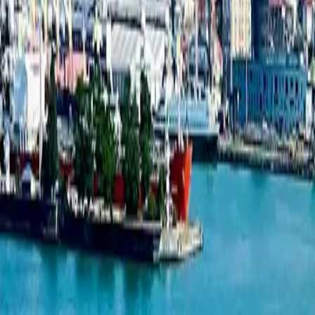
სტუდიო