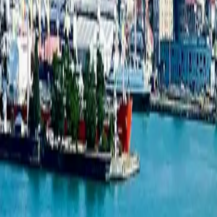
სტუდიო