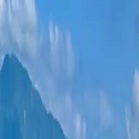
ახალი პროექტები
ყველა ბინა
უბნები
განვადება
მეტი
შესვლა
დამეხმარე არჩევაში
მთავარი