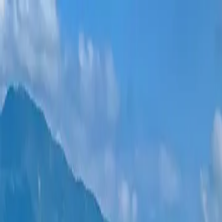
ახალი პროექტები
ყველა ბინა
უბნები
განვადება
მეტი
შესვლა
დამეხმარე არჩევაში
მთავარი