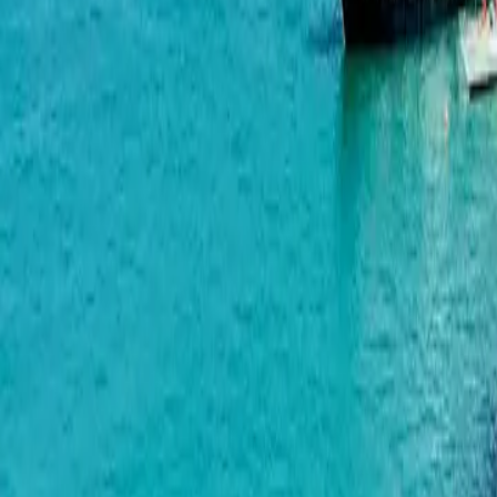
მახინჯაური