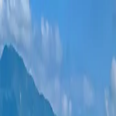
ახალი პროექტები
ყველა ბინა
უბნები
განვადება
მეტი
შესვლა
დამეხმარე არჩევაში
მთავარი