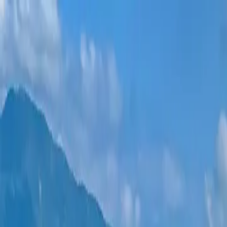
Новостройки
Квартиры
Районы
Рассрочка 0%
Еще
Войти
Помогите выбрать
Главная