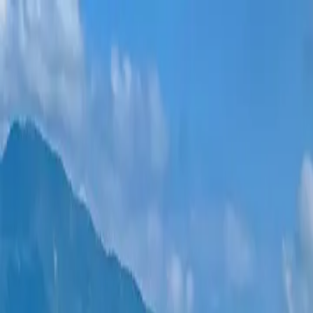
Новостройки
Квартиры
Районы
Рассрочка 0%
Еще
Войти
Помогите выбрать
Главная