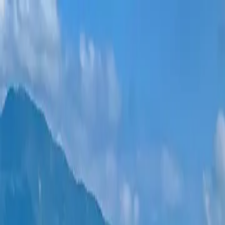
Новостройки
Квартиры
Районы
Рассрочка 0%
Еще
Войти
Помогите выбрать
Главная