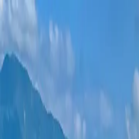
Новостройки
Квартиры
Районы
Рассрочка 0%
Еще
Войти
Помогите выбрать
Главная