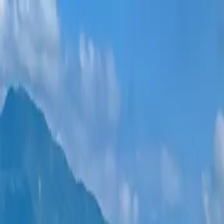
新项目
所有公寓
巴统地区
0% 分期付款
更多
登录
帮我选择
首页