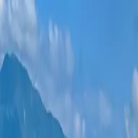
ახალი პროექტები
ყველა ბინა
უბნები
განვადება
მეტი
შესვლა
დამეხმარე არჩევაში
მთავარი