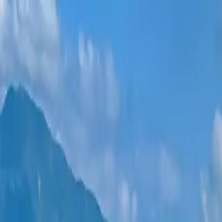
新项目
所有公寓
巴统地区
0% 分期付款
更多
登录
帮我选择
首页