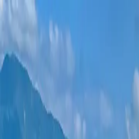
新项目
所有公寓
巴统地区
0% 分期付款
更多
登录
帮我选择
首页