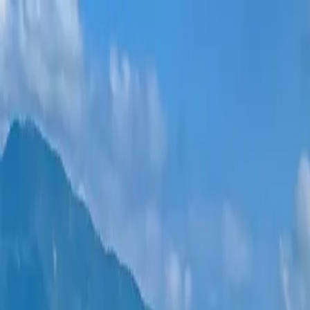
Новостройки
Квартиры
Районы
Рассрочка 0%
Еще
Войти
Помогите выбрать
Главная