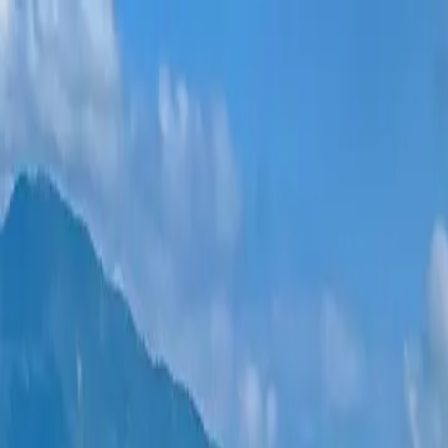
新项目
所有公寓
巴统地区
0% 分期付款
更多
登录
帮我选择
首页