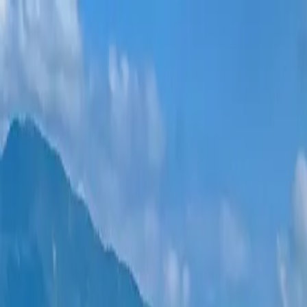
新项目
所有公寓
巴统地区
0% 分期付款
更多
登录
帮我选择
首页