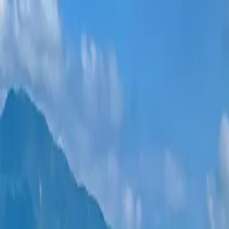
ახალი პროექტები
ყველა ბინა
უბნები
განვადება
მეტი
შესვლა
დამეხმარე არჩევაში
მთავარი