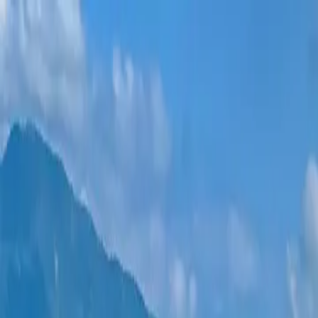
Новостройки
Квартиры
Районы
Рассрочка 0%
Еще
Войти
Помогите выбрать
Главная