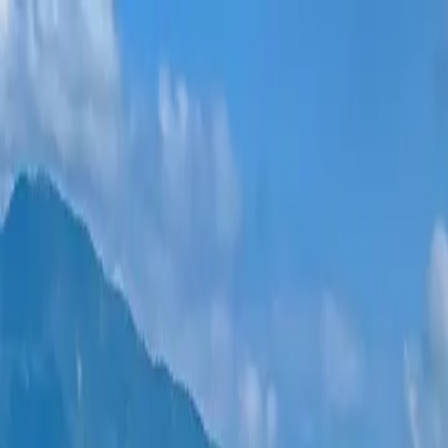
Новостройки
Квартиры
Районы
Рассрочка 0%
Еще
Войти
Помогите выбрать
Главная